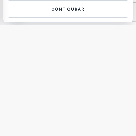
Contáctanos
CONFIGURAR
OPEN
CHATY
Pol. Ind. Gran Via Sud, Dolors Aleu 19-21 3 1, 08908 L'Hospitalet de
Llobregat Barcelona Tel:
(+34)933704583
- Fax: (+34)933704158
-
hola@wearegecom.com
Aviso Legal
Política de Cookies
Política de Privacidad
Política
de calidad
Diseño e Interiorismo de Oficinas