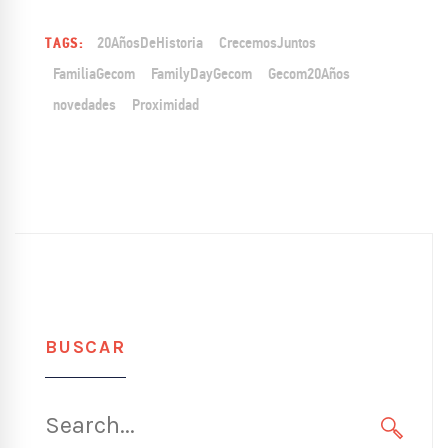
20AñosDeHistoria
CrecemosJuntos
TAGS:
FamiliaGecom
FamilyDayGecom
Gecom20Años
novedades
Proximidad
BUSCAR
Search
for: