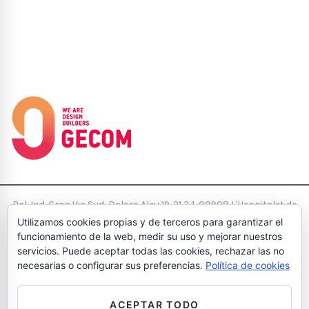
Pol. Ind. Gran Via Sud, Dolors Aleu 19-21 3 1, 08908 L'Hospitalet de
Utilizamos cookies propias y de terceros para garantizar el
Llobregat Barcelona Tel:
(+34)933704583
- Fax: (+34)933704158
funcionamiento de la web, medir su uso y mejorar nuestros
-
hola@wearegecom.com
servicios. Puede aceptar todas las cookies, rechazar las no
Aviso Legal
Política de Cookies
Política de Privacidad
Política
necesarias o configurar sus preferencias.
Política de cookies
de calidad
Diseño e Interiorismo de Oficinas
ACEPTAR TODO