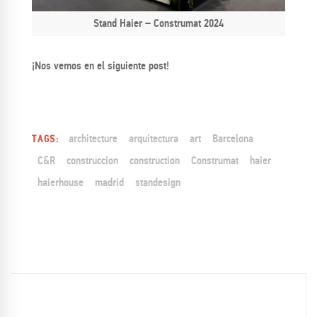
Stand Haier – Construmat 2024
¡Nos vemos en el siguiente post!
architecture
arquitectura
art
Barcelona
TAGS:
C&R
construccion
construction
Construmat
haier
haierhouse
madrid
standesign