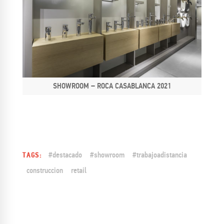
SHOWROOM – ROCA CASABLANCA 2021
#destacado
#showroom
#trabajoadistancia
TAGS:
construccion
retail