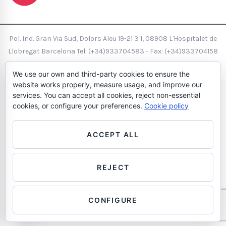
Pol. Ind. Gran Via Sud, Dolors Aleu 19-21 3 1, 08908 L'Hospitalet de
Llobregat Barcelona Tel: (+34)933704583 - Fax: (+34)933704158
- hola@wearegecom.com
We use our own and third-party cookies to ensure the
Avis Legal
Política de Cookies
Política de Privacitat
Política de
website works properly, measure usage, and improve our
calidad
services. You can accept all cookies, reject non-essential
cookies, or configure your preferences.
Cookie policy
ACCEPT ALL
REJECT
Contáctanos
CONFIGURE