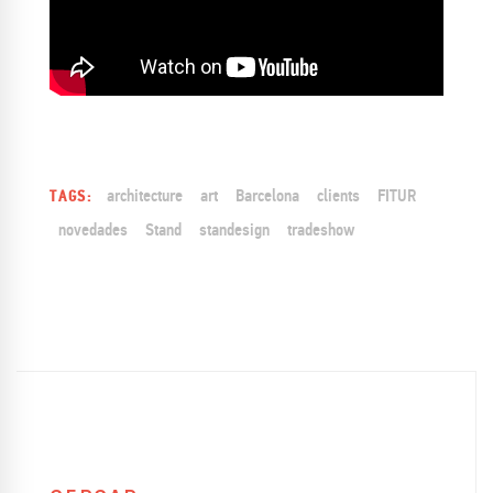
architecture
art
Barcelona
clients
FITUR
TAGS:
novedades
Stand
standesign
tradeshow