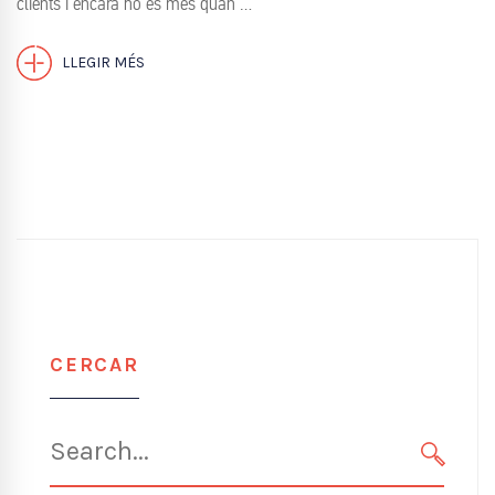
clients i encara ho és més quan …
LLEGIR MÉS
CERCAR
Search
for:
SEARC