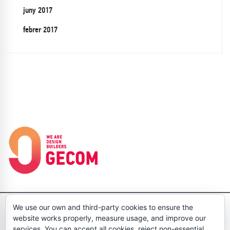
juny 2017
febrer 2017
We use our own and third-party cookies to ensure the
Pol. Ind. Gran Via Sud, Dolors Aleu 19-21 3 1, 08908 L'Hospitalet de
website works properly, measure usage, and improve our
Llobregat Barcelona Tel: (+34)933704583 - Fax: (+34)933704158
services. You can accept all cookies, reject non-essential