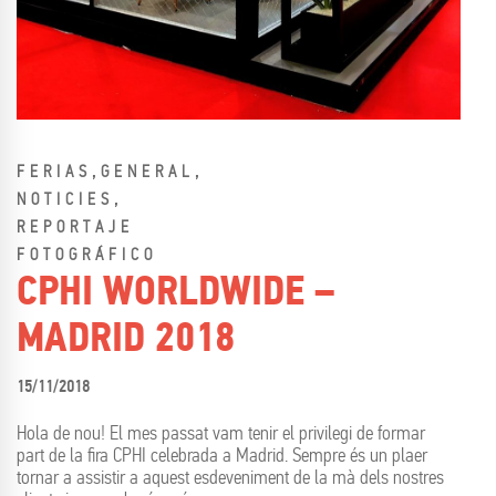
,
,
FERIAS
GENERAL
,
NOTICIES
REPORTAJE
FOTOGRÁFICO
CPHI WORLDWIDE –
MADRID 2018
15/11/2018
Hola de nou! El mes passat vam tenir el privilegi de formar
part de la fira CPHI celebrada a Madrid. Sempre és un plaer
tornar a assistir a aquest esdeveniment de la mà dels nostres