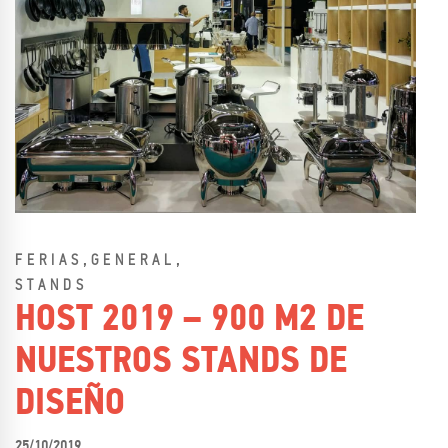
,
,
FERIAS
GENERAL
STANDS
HOST 2019 – 900 M2 DE
NUESTROS STANDS DE
DISEÑO
25/10/2019