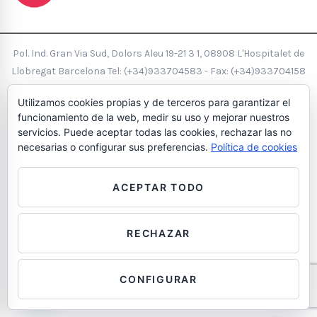
Pol. Ind. Gran Via Sud, Dolors Aleu 19-21 3 1, 08908 L'Hospitalet de
Llobregat Barcelona Tel:
(+34)933704583
- Fax: (+34)933704158
-
hola@wearegecom.com
Utilizamos cookies propias y de terceros para garantizar el
Aviso Legal
Política de Cookies
Política de Privacidad
Política
funcionamiento de la web, medir su uso y mejorar nuestros
de calidad
servicios. Puede aceptar todas las cookies, rechazar las no
Diseño e Interiorismo de Oficinas
necesarias o configurar sus preferencias.
Política de cookies
ACEPTAR TODO
RECHAZAR
Contáctanos
CONFIGURAR
OPEN