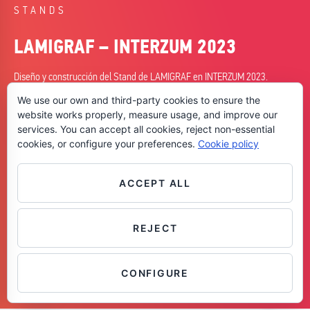
STANDS
LAMIGRAF – INTERZUM 2023
Diseño y construcción del Stand de LAMIGRAF en INTERZUM 2023.
We use our own and third-party cookies to ensure the
FECHA
website works properly, measure usage, and improve our
09/05/2023
services. You can accept all cookies, reject non-essential
cookies, or configure your preferences.
Cookie policy
CIUDAD
Colonia
HABILIDADES
ACCEPT ALL
+ Planificación
+ Construcción
REJECT
Contáctanos
CONFIGURE
OPEN