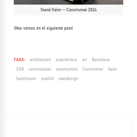
Stand Haier – Construmat 2024
¡Nos vemos en el siguiente post!
architecture
arquitectura
art
Barcelona
TAGS:
C&R
construccion
construction
Construmat
haier
haierhouse
madrid
standesign